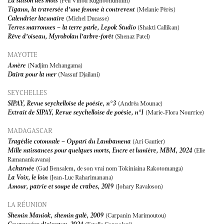
La saison des mots
(Feu Vinod Rughoonundun)
Tigann, la traversée d’une femme à contrevent
(Melanie Pérès)
Calendrier lacunaire
(Michel Ducasse)
Terres marronnes – la terre parle, Lepok Studio
(Shakti Callikan)
Rêve d’oiseau, Myrobolan l’arbre-forêt
(Shenaz Patel)
MAYOTTE
Amère
(Nadjim Mchangama)
Daïra pour la mer
(Nassuf Djailani)
SEYCHELLES
SIPAY, Revue seychelloise de poésie, n°3
(Andréa Mounac)
Extrait de SIPAY, Revue seychelloise de poésie, n°1
(Marie-Flora Nourrice)
MADAGASCAR
Tragédie cotonnale – Oppari du Lambamena
(Ari Gautier)
Mille naissances pour quelques morts, Encre et lumière, MBM, 2024
(Elie
Ramanankavana)
Acharnée
(Gad Bensalem, de son vrai nom Tokiniaina Rakotomanga)
La Voix, le loin
(Jean-Luc Raharimanana)
Amour, patrie et soupe de crabes, 2019
(Johary Ravaloson)
LA RÉUNION
Shemin Maniok, shemin galé, 2009
(Carpanin Marimoutou)