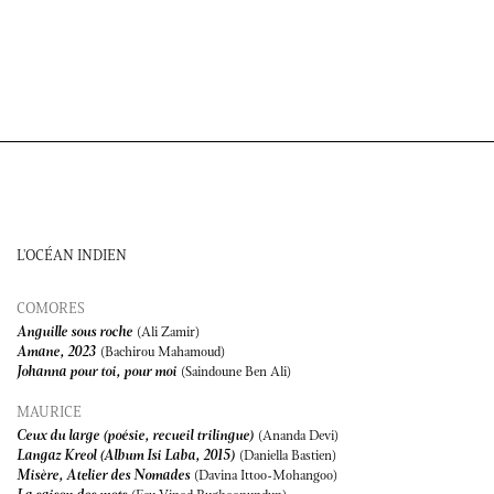
L'OCÉAN INDIEN
COMORES
Anguille sous roche
(Ali Zamir)
Amane, 2023
(Bachirou Mahamoud)
Johanna pour toi, pour moi
(Saindoune Ben Ali)
MAURICE
Ceux du large (poésie, recueil trilingue)
(Ananda Devi)
Langaz Kreol (Album Isi Laba, 2015)
(Daniella Bastien)
Misère, Atelier des Nomades
(Davina Ittoo-Mohangoo)