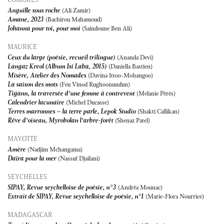
Anguille sous roche
(Ali Zamir)
Amane, 2023
(Bachirou Mahamoud)
Johanna pour toi, pour moi
(Saindoune Ben Ali)
MAURICE
Ceux du large (poésie, recueil trilingue)
(Ananda Devi)
Langaz Kreol (Album Isi Laba, 2015)
(Daniella Bastien)
Misère, Atelier des Nomades
(Davina Ittoo-Mohangoo)
La saison des mots
(Feu Vinod Rughoonundun)
Tigann, la traversée d’une femme à contrevent
(Melanie Pérès)
Calendrier lacunaire
(Michel Ducasse)
Terres marronnes – la terre parle, Lepok Studio
(Shakti Callikan)
Rêve d’oiseau, Myrobolan l’arbre-forêt
(Shenaz Patel)
MAYOTTE
Amère
(Nadjim Mchangama)
Daïra pour la mer
(Nassuf Djailani)
SEYCHELLES
SIPAY, Revue seychelloise de poésie, n°3
(Andréa Mounac)
Extrait de SIPAY, Revue seychelloise de poésie, n°1
(Marie-Flora Nourrice)
MADAGASCAR