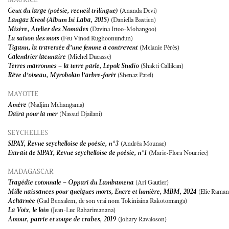
Ceux du large (poésie, recueil trilingue)
(Ananda Devi)
Langaz Kreol (Album Isi Laba, 2015)
(Daniella Bastien)
Misère, Atelier des Nomades
(Davina Ittoo-Mohangoo)
La saison des mots
(Feu Vinod Rughoonundun)
Tigann, la traversée d’une femme à contrevent
(Melanie Pérès)
Calendrier lacunaire
(Michel Ducasse)
Terres marronnes – la terre parle, Lepok Studio
(Shakti Callikan)
Rêve d’oiseau, Myrobolan l’arbre-forêt
(Shenaz Patel)
MAYOTTE
Amère
(Nadjim Mchangama)
Daïra pour la mer
(Nassuf Djailani)
SEYCHELLES
SIPAY, Revue seychelloise de poésie, n°3
(Andréa Mounac)
Extrait de SIPAY, Revue seychelloise de poésie, n°1
(Marie-Flora Nourrice)
MADAGASCAR
Tragédie cotonnale – Oppari du Lambamena
(Ari Gautier)
Mille naissances pour quelques morts, Encre et lumière, MBM, 2024
(Elie Rama
Acharnée
(Gad Bensalem, de son vrai nom Tokiniaina Rakotomanga)
La Voix, le loin
(Jean-Luc Raharimanana)
Amour, patrie et soupe de crabes, 2019
(Johary Ravaloson)