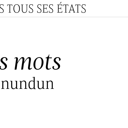
 TOUS SES ÉTATS
s mots
onundun