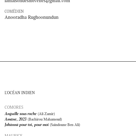
lamaisondesmecenes@gmail.com
COMÉDIEN
Anooradha Rughoonundun
L'OCÉAN INDIEN
COMORES
Anguille sous roche
(Ali Zamir)
Amane, 2023
(Bachirou Mahamoud)
Johanna pour toi, pour moi
(Saindoune Ben Ali)
MAURICE