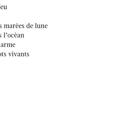
feu
es marées de lune
s l’océan
 larme
ots vivants