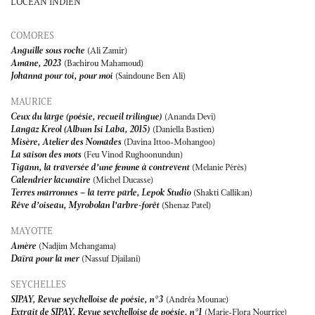
L'OCÉAN INDIEN
COMORES
Anguille sous roche
(Ali Zamir)
Amane, 2023
(Bachirou Mahamoud)
Johanna pour toi, pour moi
(Saindoune Ben Ali)
MAURICE
Ceux du large (poésie, recueil trilingue)
(Ananda Devi)
Langaz Kreol (Album Isi Laba, 2015)
(Daniella Bastien)
Misère, Atelier des Nomades
(Davina Ittoo-Mohangoo)
La saison des mots
(Feu Vinod Rughoonundun)
Tigann, la traversée d’une femme à contrevent
(Melanie Pérès)
Calendrier lacunaire
(Michel Ducasse)
Terres marronnes – la terre parle, Lepok Studio
(Shakti Callikan)
Rêve d’oiseau, Myrobolan l’arbre-forêt
(Shenaz Patel)
MAYOTTE
Amère
(Nadjim Mchangama)
Daïra pour la mer
(Nassuf Djailani)
SEYCHELLES
SIPAY, Revue seychelloise de poésie, n°3
(Andréa Mounac)
Extrait de SIPAY, Revue seychelloise de poésie, n°1
(Marie-Flora Nourrice)