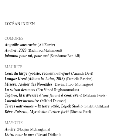
L'OCÉAN INDIEN
COMORES
Anguille sous roche
(Ali Zamir)
Amane, 2023
(Bachirou Mahamoud)
Johanna pour toi, pour moi
(Saindoune Ben Ali)
MAURICE
Ceux du large (poésie, recueil trilingue)
(Ananda Devi)
Langaz Kreol (Album Isi Laba, 2015)
(Daniella Bastien)
Misère, Atelier des Nomades
(Davina Ittoo-Mohangoo)
La saison des mots
(Feu Vinod Rughoonundun)
Tigann, la traversée d’une femme à contrevent
(Melanie Pérès)
Calendrier lacunaire
(Michel Ducasse)
Terres marronnes – la terre parle, Lepok Studio
(Shakti Callikan)
Rêve d’oiseau, Myrobolan l’arbre-forêt
(Shenaz Patel)
MAYOTTE
Amère
(Nadjim Mchangama)
Daïra pour la mer
(Nassuf Djailani)