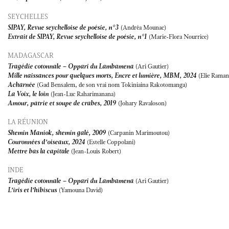
SEYCHELLES
SIPAY, Revue seychelloise de poésie, n°3
(Andréa Mounac)
Extrait de SIPAY, Revue seychelloise de poésie, n°1
(Marie-Flora Nourrice)
MADAGASCAR
Tragédie cotonnale – Oppari du Lambamena
(Ari Gautier)
Mille naissances pour quelques morts, Encre et lumière, MBM, 2024
(Elie Rama
Acharnée
(Gad Bensalem, de son vrai nom Tokiniaina Rakotomanga)
La Voix, le loin
(Jean-Luc Raharimanana)
Amour, patrie et soupe de crabes, 2019
(Johary Ravaloson)
LA RÉUNION
Shemin Maniok, shemin galé, 2009
(Carpanin Marimoutou)
Couronnées d’oiseaux, 2024
(Estelle Coppolani)
Mettre bas la capitale
(Jean-Louis Robert)
INDE
Tragédie cotonnale – Oppari du Lambamena
(Ari Gautier)
L’iris et l’hibiscus
(Yamouna David)